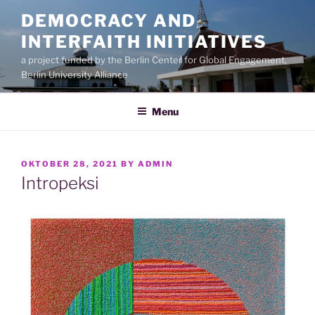
Skip
DEMOCRACY AND
to
INTERFAITH INITIATIVES
content
a project funded by the Berlin Center for Global Engagement,
Berlin University Alliance
Menu
POSTED
OKTOBER 28, 2021
BY
ADMIN
ON
Intropeksi