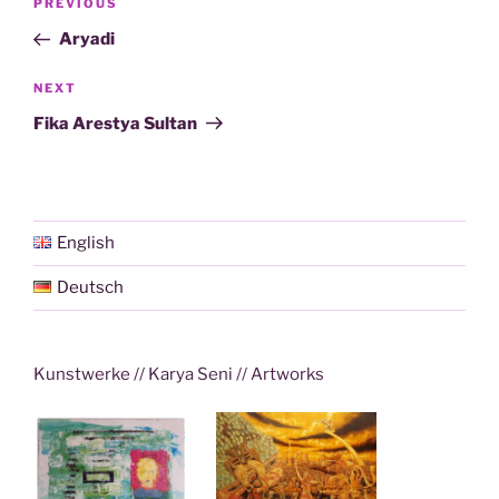
Previous
PREVIOUS
pos
Post
Aryadi
Next
NEXT
Post
Fika Arestya Sultan
English
Deutsch
Kunstwerke // Karya Seni // Artworks