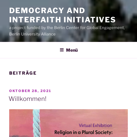
DEMOCRACY AND
INTERFAITH INITIATIVES
a project funded by the Berlin Center for Global Engagement,
Berlin University Alliance
Menü
BEITRÄGE
VERÖFFENTLICHT
OKTOBER 28, 2021
AM
Willkommen!